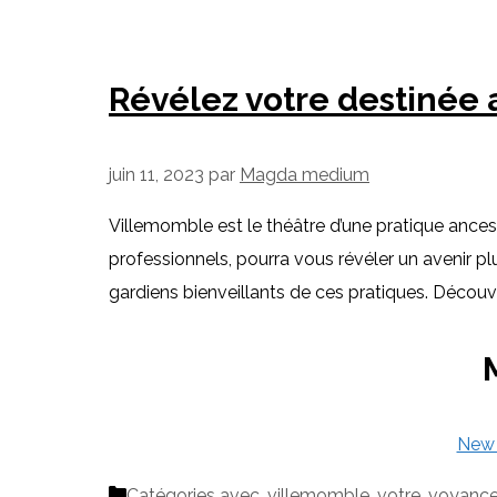
Révélez votre destinée 
juin 11, 2023
par
Magda medium
Villemomble est le théâtre d’une pratique ances
professionnels, pourra vous révéler un avenir 
gardiens bienveillants de ces pratiques. Décou
New 
Catégories
avec
,
villemomble
,
votre
,
voyanc