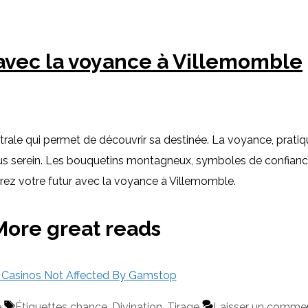
avec la voyance à Villemomble
trale qui permet de découvrir sa destinée. La voyance, prati
plus serein. Les bouquetins montagneux, symboles de confiance
vrez votre futur avec la voyance à Villemomble.
More great reads
Casinos Not Affected By Gamstop
e
Étiquettes
chance
,
Divination
,
Tirage
Laisser un commen