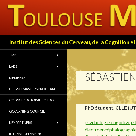
Search
Institut des Sciences du Cerveau, de la Cognition
TMBI
LABS
SÉBASTIE
MEMBERS
COGSCI MASTERS PROGRAM
COGSCI DOCTORAL SCHOOL
PhD Student, CLLE (UT
GOVERNING COUNCIL
psychologie cognitive
éd
KEY PARTNERS
électroencéphalographi
INTRANET/PLANNING